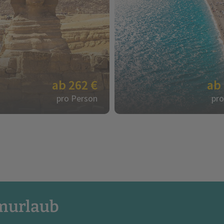
ab 262 €
ab
pro Person
pro
umurlaub