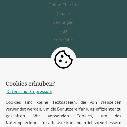
Online Check-In
Gepäck
Zahlungen
Flug
Kreuzfahrt
AurumTours
Unternehmen
Reiseziele
Cookies erlauben?
Impressum
Datenschutz
Impressum
Datenschutz
Cookies sind kleine Textdateien, die von Webseiten
Barrierefreiheit
verwendet werden, um die Benutzererfahrung effizienter zu
AGB
gestalten. Wir verwenden Cookies, um das
Nutzungserlebnis für alle User kontinuierlich zu verbessern
AGB Kreuzfahrten