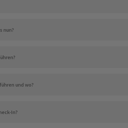
s nun?
führen?
hführen und wo?
heck-In?