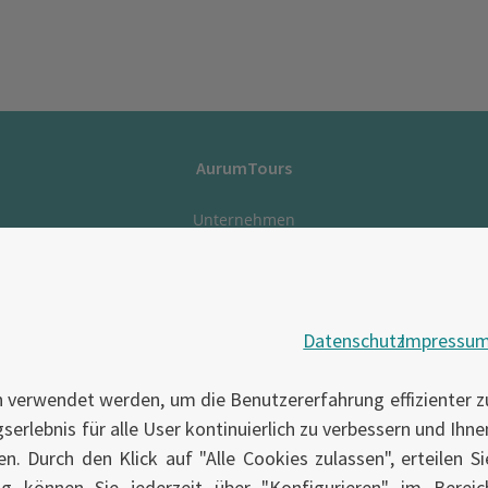
AurumTours
Unternehmen
Reiseziele
Impressum
Datenschutz
Datenschutz
Impressu
Barrierefreiheit
AGB
n verwendet werden, um die Benutzererfahrung effizienter z
AGB Kreuzfahrten
rlebnis für alle User kontinuierlich zu verbessern und Ihne
. Durch den Klick auf "Alle Cookies zulassen", erteilen Si
lung können Sie jederzeit über "Konfigurieren" im Bereic