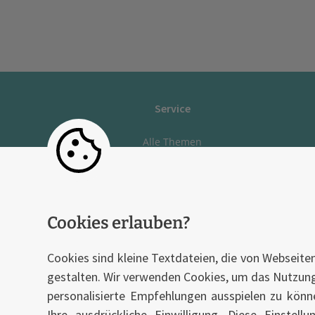
Service
Alle Themen
Online Check-In
Gepäck
Zahlungen
Cookies erlauben?
Flug
Kreuzfahrt
Cookies sind kleine Textdateien, die von Webseite
gestalten. Wir verwenden Cookies, um das Nutzungse
personalisierte Empfehlungen ausspielen zu können
Ihre ausdrückliche Einwilligung. Diese Einstel